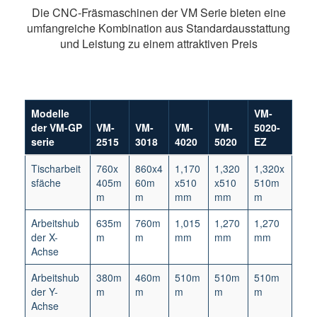
Die CNC-Fräsmaschinen der VM Serie bieten eine
umfangreiche Kombination aus Standardausstattung
und Leistung zu einem attraktiven Preis
Modelle
VM-
der VM-GP
VM-
VM-
VM-
VM-
5020-
serie
2515
3018
4020
5020
EZ
Tischarbeit
760x
860x4
1,170
1,320
1,320x
sfäche
405m
60m
x510
x510
510m
m
m
mm
mm
m
Arbeitshub
635m
760m
1,015
1,270
1,270
der X-
m
m
mm
mm
mm
Achse
Arbeitshub
380m
460m
510m
510m
510m
der Y-
m
m
m
m
m
Achse