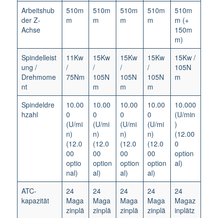
Arbeitshub
510m
510m
510m
510m
510m
der Z-
m
m
m
m
m (+
Achse
150m
m)
Spindelleist
11Kw
15Kw
15Kw
15Kw
15Kw /
ung /
/
/
/
/
105N
Drehmome
75Nm
105N
105N
105N
m
nt
m
m
m
Spindeldre
10.00
10.00
10.00
10.00
10.000
hzahl
0
0
0
0
(U/min
(U/mi
(U/mi
(U/mi
(U/mi
)
n)
n)
n)
n)
(12.00
(12.0
(12.0
(12.0
(12.0
0
00
00
00
00
option
optio
option
option
option
al)
nal)
al)
al)
al)
ATC-
24
24
24
24
24
kapazität
Maga
Maga
Maga
Maga
Magaz
zinplä
zinplä
zinplä
zinplä
inplätz