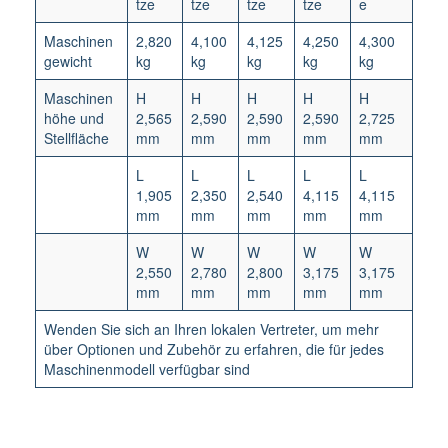
tze
tze
tze
tze
e
Maschinen
2,820
4,100
4,125
4,250
4,300
gewicht
kg
kg
kg
kg
kg
Maschinen
H
H
H
H
H
höhe und
2,565
2,590
2,590
2,590
2,725
Stellfläche
mm
mm
mm
mm
mm
L
L
L
L
L
1,905
2,350
2,540
4,115
4,115
mm
mm
mm
mm
mm
W
W
W
W
W
2,550
2,780
2,800
3,175
3,175
mm
mm
mm
mm
mm
Wenden Sie sich an Ihren lokalen Vertreter, um mehr
über Optionen und Zubehör zu erfahren, die für jedes
Maschinenmodell verfügbar sind